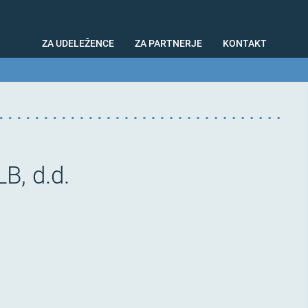
ZA UDELEŽENCE
ZA PARTNERJE
KONTAKT
Naši partnerji v preteklih hekatonih
Pretekli hekatoni
B, d.d.